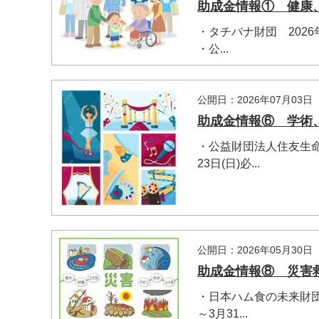
助成金情報① 健康
・タチバナ財団 2026
・公...
公開日：2026年07月03日
助成金情報⑥ 学術
・公益財団法人住友生
23日(日)必...
公開日：2026年05月30日
助成金情報⑧ 災害
・日本ハム食の未来財団
～3月31...