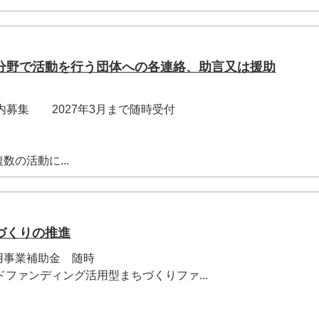
分野で活動を行う団体への各連絡、助言又は援助
度内募集 2027年3月まで随時受付
の活動に...
づくりの推進
用事業補助金 随時
ドファンディング活用型まちづくりファ...