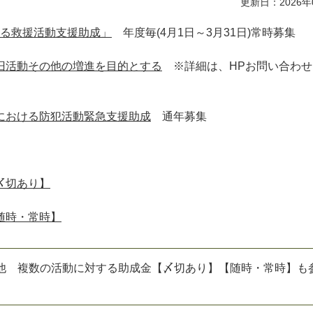
更新日：2026年
ける救援活動支援助成」
年度毎(4月1日～3月31日)常時募集
旧活動その他の増進を目的とする
※詳細は、HPお問い合わせ
における防犯活動緊急支援助成
通年募集
〆切あり】
随時・常時】
の他 複数の活動に対する助成金【〆切あり】【随時・常時】も