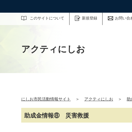
サイト内検索
このサイトについて
新規登録
お問い合
アクティにしお
にしお市民活動情報サイト
＞
アクティにしお
＞
助
助成金情報⑧ 災害救援