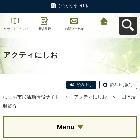
ひらがなをつける
このサイトについて
新規登録
お問い合わせ
にしお市民活動情報
サイトへ戻る
アクティにしお
読み上げ
読み上げ設定
にしお市民活動情報サイト
＞
アクティにしお
＞
団体活
動紹介
Menu