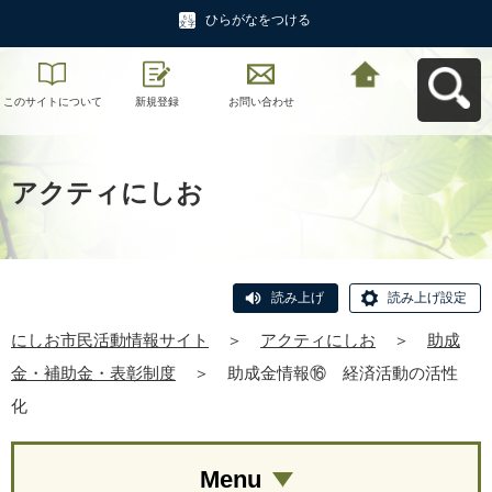
ひらがなをつける
このサイトについて
新規登録
お問い合わせ
にしお市民活動情報
サイトへ戻る
アクティにしお
読み上げ
読み上げ設定
にしお市民活動情報サイト
＞
アクティにしお
＞
助成
金・補助金・表彰制度
＞
助成金情報⑯ 経済活動の活性
化
Menu