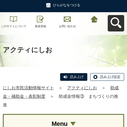
ひらがなをつける
このサイトについて
新規登録
お問い合わせ
にしお市民活動情報
サイトへ戻る
アクティにしお
読み上げ
読み上げ設定
にしお市民活動情報サイト
＞
アクティにしお
＞
助成
金・補助金・表彰制度
＞
助成金情報③ まちづくりの推
進
Menu