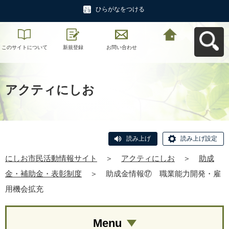
ひらがなをつける
このサイトについて
新規登録
お問い合わせ
にしお市民活動情報
サイトへ戻る
アクティにしお
読み上げ
読み上げ設定
にしお市民活動情報サイト
＞
アクティにしお
＞
助成
金・補助金・表彰制度
＞
助成金情報⑰ 職業能力開発・雇
用機会拡充
Menu