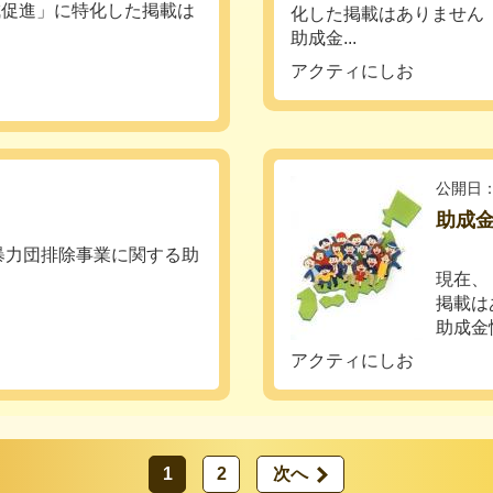
成促進」に特化した掲載は
化した掲載はありません
助成金...
アクティにしお
公開日：
助成
暴力団排除事業に関する助
現在、
掲載は
助成金
アクティにしお
1
2
次へ