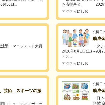
30日...
も応援基金」 2026年8
アクティにしお
公開日：
助成
進連盟 マニフェスト大賞
・タチ
2026年8月1日(土)～9月2
・公...
アクティにしお
公開日：
、芸術、スポーツの振
助成
・日本
救援活動
財団コミュニティスポーツ