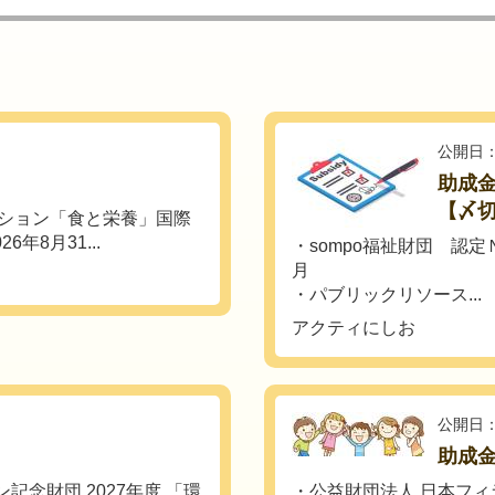
公開日：
助成
【〆
ーション「食と栄養」国際
年8月31...
・sompo福祉財団 認定
月
・パブリックリソース...
アクティにしお
公開日：
助成
記念財団 2027年度 「環
・公益財団法人 日本フィ