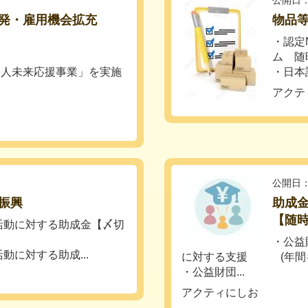
公開日：
発・雇用機会拡充
物品
・認定
ム 随
外国人未来応援事業」を実施
・日本
アクテ
公開日：
振興
助成
【随
活動に対する助成金【〆切
・公益
に対する助成...
に対する支援 (年間を
・公益財団...
アクティにしお