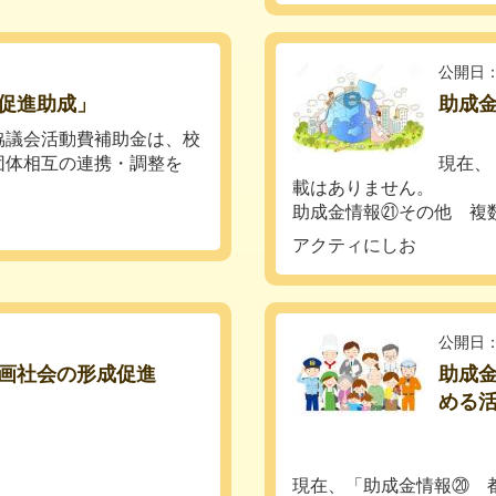
公開日：
促進助成」
助成
協議会活動費補助金は、校
団体相互の連携・調整を
現在、
載はありません。
助成金情報㉑その他 複数の
アクティにしお
公開日：
画社会の形成促進
助成
める
現在、「助成金情報⑳ 