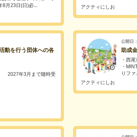
23日(日)必...
アクティにしお
公開日：
活動を行う団体への各
助成
・西尾
・MI
りファ..
 2027年3月まで随時受
アクティにしお