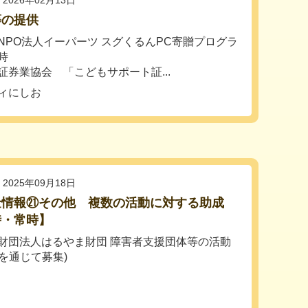
2026年02月13日
等の提供
NPO法人イーパーツ スグくるんPC寄贈プログラ
時
証券業協会 「こどもサポート証...
ィにしお
2025年09月18日
金情報㉑その他 複数の活動に対する助成
時・常時】
財団法人はるやま財団 障害者支援団体等の活動
通じて募集)