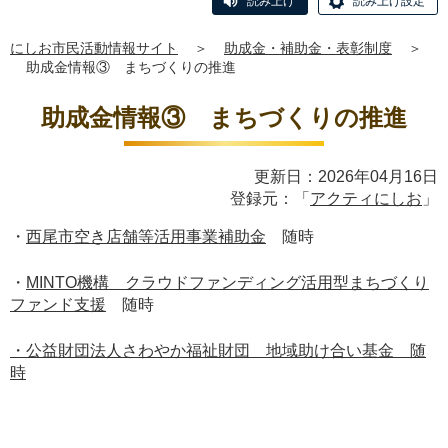
読み上げ
読み上げ設定
にしお市民活動情報サイト
＞
助成金・補助金・表彰制度
＞
助成金情報③ まちづくりの推進
助成金情報③ まちづくりの推進
更新日：2026年04月16日
登録元：「
アクティにしお
」
・
西尾市空き店舗等活用事業補助金
随時
・
MINTO機構 クラウドファンディング活用型まちづくり
ファンド支援
随時
・公益財団法人さわやか福祉財団 地域助け合い基金 随
時