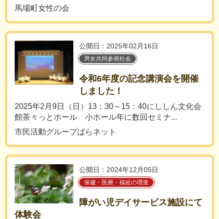
馬場町女性の会
公開日：2025年02月16日
男女共同参画社会
令和6年度の記念講演会を開催
しました！
2025年2月9日（日）13：30～15：40にししん文化会
館茶々っとホール 小ホール年に数回セミナ...
市民活動グループばらネット
公開日：2024年12月05日
保健・医療・福祉の増進
障がい児デイサービス施設にて
体験会