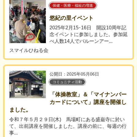
保健・医療・福祉の増進
悠紀の里イベント
2025年2月15･16日 開設10周年記
念イベントに参加しました。参加延
べ人数14人でバルーンアー...
スマイルひねる会
公開日：2025年05月06日
コミュニティ活動
「体操教室」＆「マイナンバー
カードについて」講座を開催し
ました。
令和７年５月２９日(木) 馬場町にある盛巌寺に於い
て、出前講座を開催しました。講座の前に、毎週の行
事...