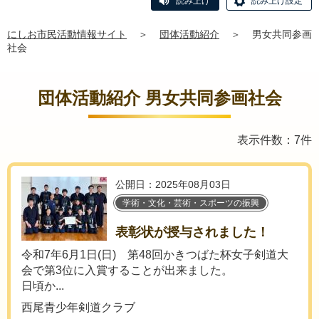
読み上げ
読み上げ設定
にしお市民活動情報サイト
＞
団体活動紹介
＞
男女共同参画
社会
団体活動紹介 男女共同参画社会
表示件数：7件
公開日：2025年08月03日
学術・文化・芸術・スポーツの振興
表彰状が授与されました！
令和7年6月1日(日) 第48回かきつばた杯女子剣道大
会で第3位に入賞することが出来ました。
日頃か...
西尾青少年剣道クラブ