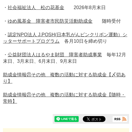
・
社会福祉法人 松の花基金
2026年8月末日
・
ゆめ風基金 障害者市民防災活動助成金
随時受付
・
認定NPO法人 J.POSH(日本乳がんピンクリボン運動）シ
ッターサポートプログラム
各月10日を締め切り
・
公益財団法人はるやま財団 障害者助成事業
毎年12月
末日、3月末日、6月末日、9月末日
助成金情報㉑その他 複数の活動に対する助成金【〆切あ
り】
助成金情報㉑その他 複数の活動に対する助成金【随時・
常時】