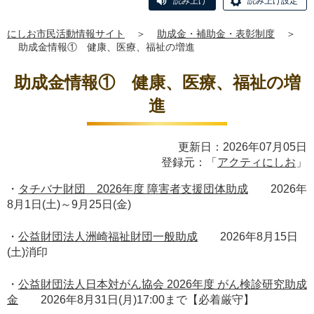
読み上げ
読み上げ設定
にしお市民活動情報サイト
＞
助成金・補助金・表彰制度
＞
助成金情報① 健康、医療、福祉の増進
助成金情報① 健康、医療、福祉の増
進
更新日：2026年07月05日
登録元：「
アクティにしお
」
・
タチバナ財団 2026年度 障害者支援団体助成
2026年
8月1日(土)～9月25日(金)
・
公益財団法人洲崎福祉財団一般助成
2026年8月15日
(土)消印
・
公益財団法人日本対がん協会 2026年度 がん検診研究助成
金
2026年8月31日(月)17:00まで【必着厳守】