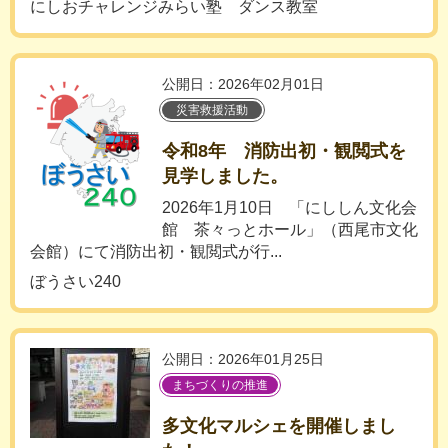
にしおチャレンジみらい塾 ダンス教室
公開日：2026年02月01日
災害救援活動
令和8年 消防出初・観閲式を
見学しました。
2026年1月10日 「にししん文化会
館 茶々っとホール」（西尾市文化
会館）にて消防出初・観閲式が行...
ぼうさい240
公開日：2026年01月25日
まちづくりの推進
多文化マルシェを開催しまし