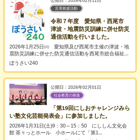
公開日：2026年02月11日
災害救援活動
令和７年度 愛知県・西尾市
津波・地震防災訓練に併せ防災
通信活動を行いました。
2026年1月25日㈰ 愛知県及び西尾市主催の津波・地
震防災訓練に併せた防災通信活動を西尾市総合福祉...
ぼうさい240
公開日：2026年02月01日
社会教育の推進
「第19回にしおチャレンジみら
い塾文化芸能発表会」に参加しました。
2026年1月31日(土)9：30～15：50 にししん文化会
館 茶々っとホール 小ホールにて「第1...