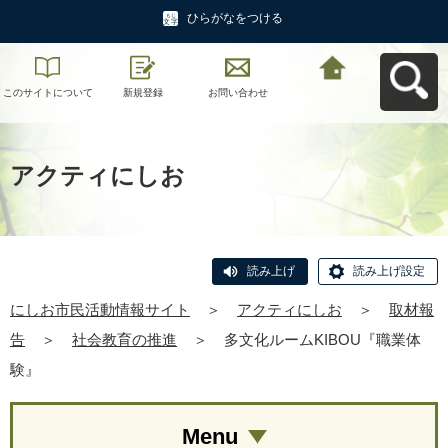
ひらがなをつける
このサイトについて
新規登録
お問い合わせ
にしお市民活動情報
サイトへ戻る
アクティにしお
読み上げ
読み上げ設定
にしお市民活動情報サイト
＞
アクティにしお
＞
取材報
告
＞
社会教育の推進
＞
多文化ルームKIBOU『職業体
験』
Menu