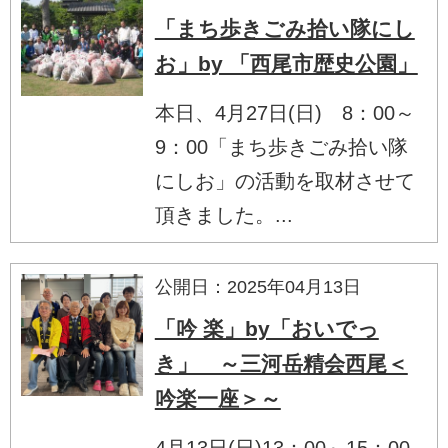
「まち歩きごみ拾い隊にし
お」by 「西尾市歴史公園」
本日、4月27日(日) 8：00～
9：00「まち歩きごみ拾い隊
にしお」の活動を取材させて
頂きました。...
公開日：2025年04月13日
「吟 楽」by「おいでっ
き」 ～三河岳精会西尾＜
吟楽一座＞～
4月13日(日)13：00～15：00