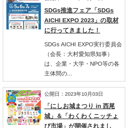
SDGs推進フェア「SDGs
AICHI EXPO 2023」の取材
に行ってきました！
SDGs AICHI EXPO実行委員会
（会長：大村愛知県知事）
は、企業・大学・NPO等の各
主体間の...
公開日：2023年10月03日
「にしお城まつり in 西尾
城」＆「わくわくニッチょ
び市場」が開催されまし