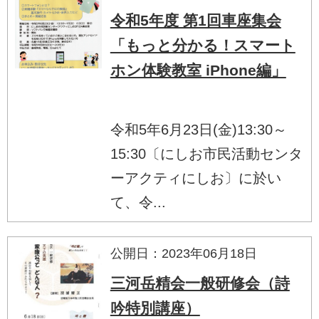
令和5年度 第1回車座集会
「もっと分かる！スマート
ホン体験教室 iPhone編」
令和5年6月23日(金)13:30～
15:30〔にしお市民活動センタ
ーアクティにしお〕に於い
て、令...
公開日：2023年06月18日
三河岳精会一般研修会（詩
吟特別講座）