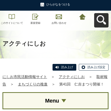
ひらがなをつける
このサイトについて
新規登録
お問い合わせ
にしお市民活動情報
サイトへ戻る
アクティにしお
読み上げ
読み上げ設定
にしお市民活動情報サイト
＞
アクティにしお
＞
取材報
告
＞
まちづくりの推進
＞
第41回 仁吉まつり開催！
Menu