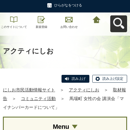
ひらがなをつける
このサイトについて
新規登録
お問い合わせ
にしお市民活動情報
サイトへ戻る
アクティにしお
読み上げ
読み上げ設定
にしお市民活動情報サイト
＞
アクティにしお
＞
取材報
告
＞
コミュニティ活動
＞
馬場町 女性の会 講演会「マ
イナンバーカードについて」
Menu