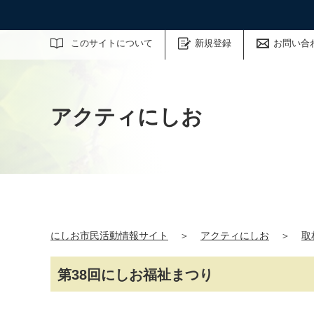
サイト内検索
このサイトについて
新規登録
お問い合
アクティにしお
にしお市民活動情報サイト
＞
アクティにしお
＞
取
第38回にしお福祉まつり