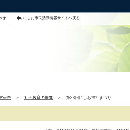
わせ
にしお市民活動情報サイトへ戻る
材報告
＞
社会教育の推進
＞
第38回にしお福祉まつり