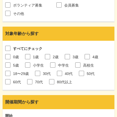
ボランティア募集
会員募集
その他
対象年齢から探す
すべてにチェック
0歳
1歳
2歳
3歳
4歳
5歳
小学生
中学生
高校生
18〜29歳
30代
40代
50代
60代
70代
80代以上
開催期間から探す
開始