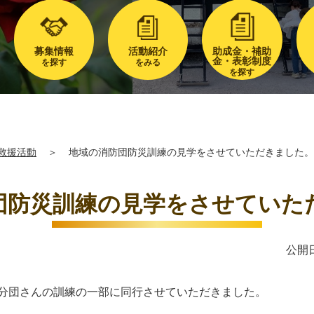
募集情報
活動紹介
助成金・補助
金・表彰制度
を探す
をみる
を探す
救援活動
＞
地域の消防団防災訓練の見学をさせていただきました。
団防災訓練の見学をさせていた
公開日
部分団さんの訓練の一部に同行させていただきました。