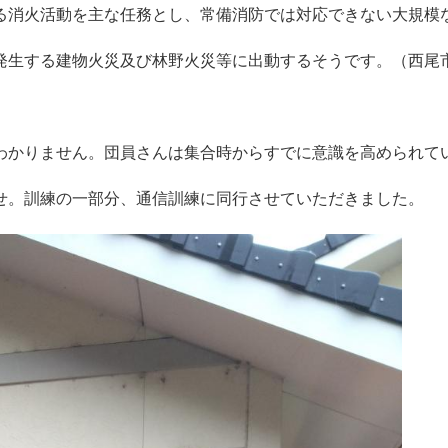
る消火活動を主な任務とし、常備消防では対応できない大規模
発生する建物火災及び林野火災等に出動するそうです。（西尾
わかりません。団員さんは集合時からすでに意識を高められて
せ。訓練の一部分、通信訓練に同行させていただきました。