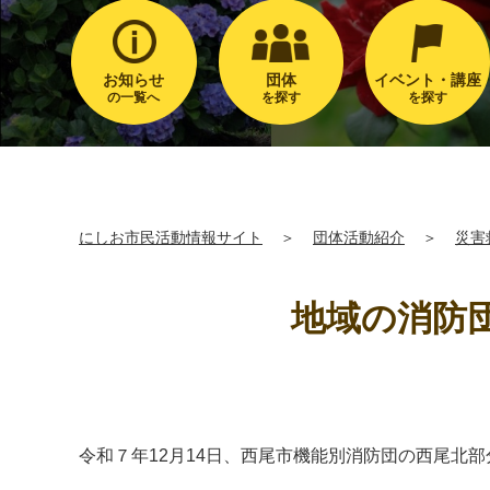
お知らせ
団体
イベント・講座
の一覧へ
を探す
を探す
にしお市民活動情報サイト
＞
団体活動紹介
＞
災害
地域の消防
令和７年12月14日、西尾市機能別消防団の西尾北