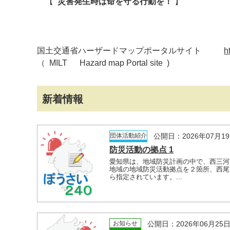
【
災害発生時は命を守る行動を！
】
国土交通省ハーザードマップポータルサイト
h
（ MILT Hazard map Portal site )
新着情報
団体活動紹介
公開日：2026年07月1
防災活動の拠点 1
愛知県は、地域防災計画の中で、西三河
地域の地域防災活動拠点を２箇所、西尾
ら指定されています。...
お知らせ
公開日：2026年06月25