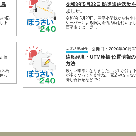
久島
令和8年5月23日 防災通信活動
ました。
らの防
令和8年5月23日、津平小学校から特小
しま
シーバーによる防災通信活動を行いま
西尾市では、災...
日
団体活動紹介
公開日：2026年06月0
 in
緯度経度・UTM座標 位置情報
方法
 佐久島
暖かい季節になりました。お出かけす
使っ
が多くなってきますね。 家族や友人な
待ち合わせなどで位...