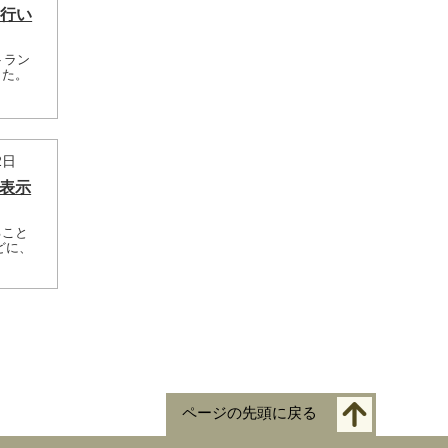
を行い
トラン
した。
2日
の表示
ること
どに、
ページの先頭に戻る