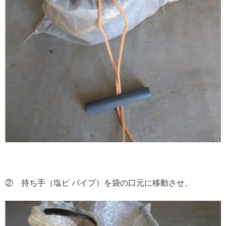
② 持ち手（塩ビ パイプ）を袋の口元に移動させ、