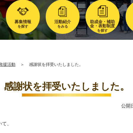
募集情報
活動紹介
助成金・補助
金・表彰制度
を探す
をみる
を探す
救援活動
＞
感謝状を拝受いたしました。
感謝状を拝受いたしました。
公開日
いて、