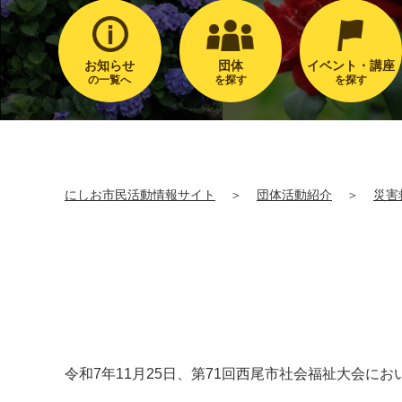
お知らせ
団体
イベント・講座
の一覧へ
を探す
を探す
にしお市民活動情報サイト
＞
団体活動紹介
＞
災害
令和7年11月25日、第71回西尾市社会福祉大会にお