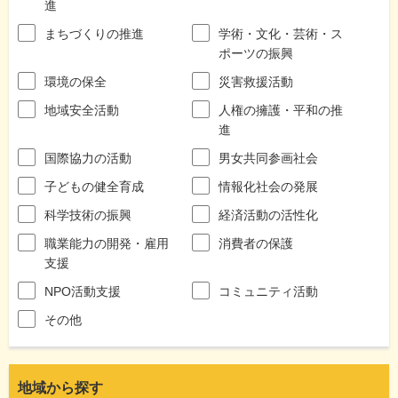
進
まちづくりの推進
学術・文化・芸術・ス
ポーツの振興
環境の保全
災害救援活動
地域安全活動
人権の擁護・平和の推
進
国際協力の活動
男女共同参画社会
子どもの健全育成
情報化社会の発展
科学技術の振興
経済活動の活性化
職業能力の開発・雇用
消費者の保護
支援
NPO活動支援
コミュニティ活動
その他
地域から探す