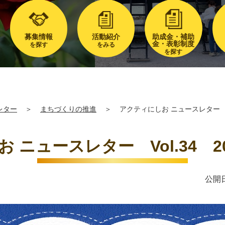
募集情報
活動紹介
助成金・補助
金・表彰制度
を探す
をみる
を探す
レター
＞
まちづくりの推進
＞
アクティにしお ニュースレター Vo
 ニュースレター Vol.34 2
公開日