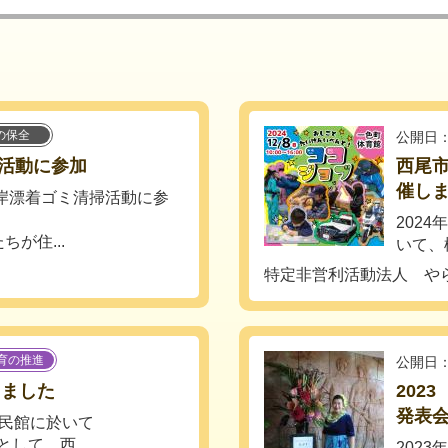
の保全
公開日：
活動に参加
西尾
催し
海岸漂着ゴミ清掃活動に参
2024
が住...
いて、
特定非営利活動法人 や
育の推進
公開日：
しました
202
発表
公民館に於いて
おとして、西...
202