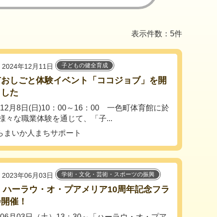
表示件数：5件
子どもの健全育成
2024年12月11日
市おしごと体験イベント「ココジョブ」を開
ました
年12月8日(日)10：00～16：00 一色町体育館に於
様々な職業体験を通じて、「子...
らまいか人まちサポート
学術・文化・芸術・スポーツの振興
2023年06月03日
3 ハーラウ・オ・プアメリア10周年記念フラ
会開催！
3年06月03日（土）13：30～「ハーラウ・オ・プア