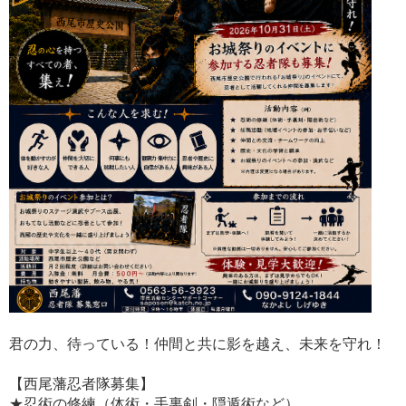
君の力、待っている！仲間と共に影を越え、未来を守れ！
【西尾藩忍者隊募集】
★忍術の修練（体術・手裏剣・隠遁術など）