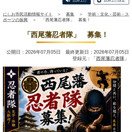
読み上げ
読み上げ設定
にしお市民活動情報サイト
＞
募集
＞
学術・文化・芸術・ス
ポーツの振興
＞
「西尾藩忍者隊」 募集！
「西尾藩忍者隊」 募集！
公開日：2026年07月05日 最終更新日：2026年07月05日
登録元：「
西尾藩忍者隊
」