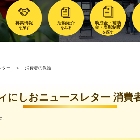
募集情報
活動紹介
助成金・補助
金・表彰制度
を探す
をみる
を探す
レター
＞
消費者の保護
ィにしおニュースレター 消費
た。