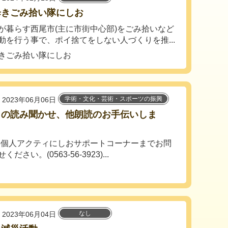
歩きごみ拾い隊にしお
が暮らす西尾市(主に市街中心部)をごみ拾いなど
動を行う事で、ポイ捨てをしない人づくりを推...
きごみ拾い隊にしお
学術・文化・芸術・スポーツの振興
2023年06月06日
もの読み聞かせ、他朗読のお手伝いしま
！
-55個人アクティにしおサポートコーナーまでお問
ださい。(0563-56-3923)...
なし
2023年06月04日