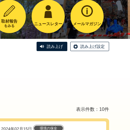
取材報告
ニュースレター
メールマガジン
をみる
読み上げ
読み上げ設定
表示件数：10件
環境の保全
2024年02月15日