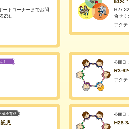
防災
サポートコーナーまでお問
H27
3)...
合せくだ
アクテ
なし
公開日：
R3-6
アクテ
の健全育成
公開日：
・託児
H28-