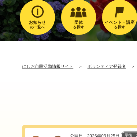
お知らせ
団体
イベント・講座
の一覧へ
を探す
を探す
にしお市民活動情報サイト
＞
ボランティア登録者
＞
学術・
公開日：2026年03月25日