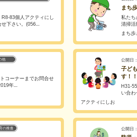
まち
R8-83個人アクティにし
私たち
さい。(056...
清掃活
まち歩
の他
公開日：
子ど
す！
ートコーナーまでお問合せ
19年...
H31
い合わせく
アクティにしお
育の推進
公開日：