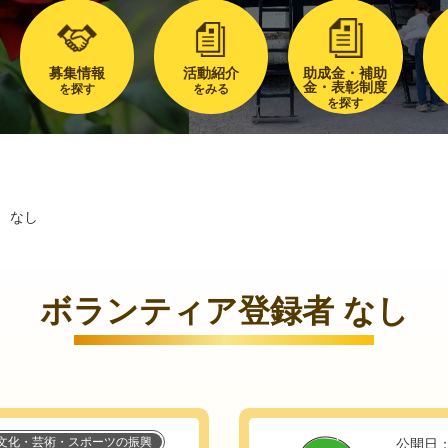
募集情報
活動紹介
助成金・補助
金・表彰制度
を探す
をみる
を探す
なし
ボランティア登録者 なし
文化・芸術・スポーツの振興
公開日：