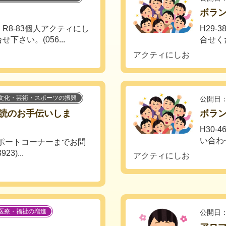
ボラ
R8-83個人アクティにし
H29
さい。(056...
合せくだ
アクティにしお
文化・芸術・スポーツの振興
公開日：
読のお手伝いしま
ボラ
H30
い合わせく
サポートコーナーまでお問
3)...
アクティにしお
医療・福祉の増進
公開日：