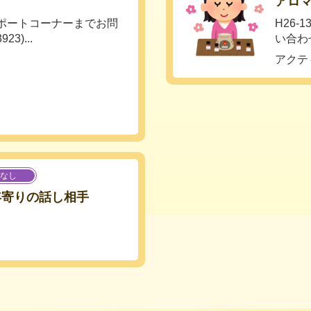
アロ
サポートコーナーまでお問
H26
3)...
い合わせく
アクテ
なし
お年寄りの話し相手