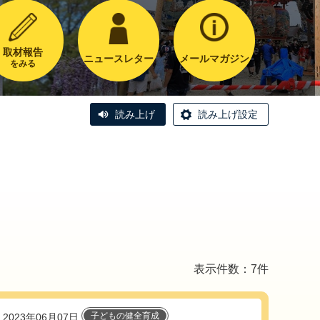
取材報告
ニュースレター
メールマガジン
をみる
読み上げ
読み上げ設定
表示件数：7件
子どもの健全育成
2023年06月07日