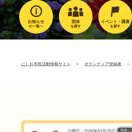
お知らせ
団体
イベント・講座
の一覧へ
を探す
を探す
にしお市民活動情報サイト
＞
ボランティア登録者
＞
学術・
公開日：2026年03月25日