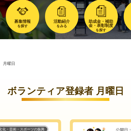
募集情報
活動紹介
助成金・補助
金・表彰制度
を探す
をみる
を探す
月曜日
ボランティア登録者 月曜日
文化・芸術・スポーツの振興
公開日：