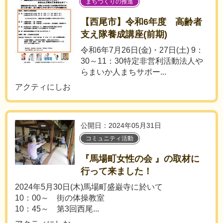
まちづくりの推進
【西尾市】令和6年度 高齢者
支え隊養成講座(前期)
令和6年7月26日(金)・27日(土) 9：
30～11：30特定非営利活動法人や
らまいか人まちサポー...
アクティにしお
公開日：2024年05月31日
コミュニティ活動
『馬場町女性の会 』の取材に
行って来ました！
2024年5月30日(木)馬場町盛巌寺に於いて
10：00～ 街の体操教室
10：45～ 第3回西尾...