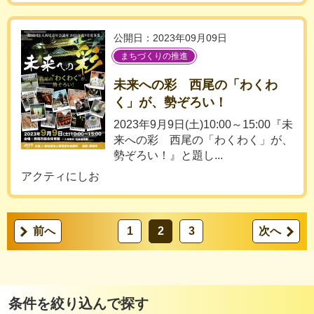
公開日：2023年09月09日
まちづくりの推進
未来への彩 西尾の「わくわ
く」が、勢ぞろい！
2023年9月9日(土)10:00～15:00『未
来への彩 西尾の「わくわく」が、
勢ぞろい！』と題し...
アクティにしお
前へ
1
2
3
次へ
条件を絞り込んで探す