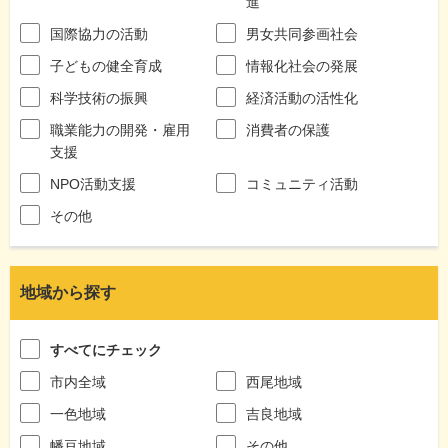
進
国際協力の活動
男女共同参画社会
子どもの健全育成
情報化社会の発展
科学技術の振興
経済活動の活性化
職業能力の開発・雇用
消費者の保護
支援
NPO活動支援
コミュニティ活動
その他
地域から探す
すべてにチェック
市内全域
西尾地域
一色地域
吉良地域
幡豆地域
その他