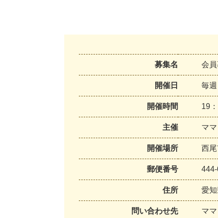
募集名
会員
開催日
毎週
開催時間
19：
主催
ママ
開催場所
西尾
郵便番号
444-
住所
愛知
問い合わせ先
ママ