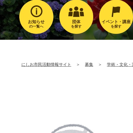
お知らせ
団体
イベント・講座
の一覧へ
を探す
を探す
にしお市民活動情報サイト
＞
募集
＞
学術・文化・