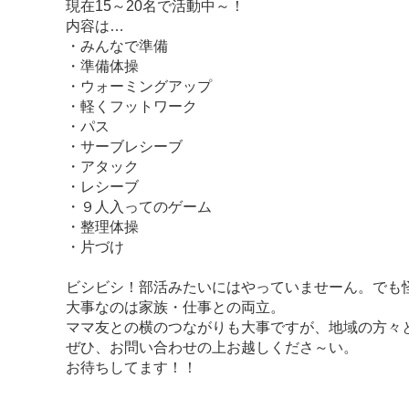
現在15～20名で活動中～！
内容は…
・みんなで準備
・準備体操
・ウォーミングアップ
・軽くフットワーク
・パス
・サーブレシーブ
・アタック
・レシーブ
・９人入ってのゲーム
・整理体操
・片づけ
ビシビシ！部活みたいにはやっていませーん。でも
大事なのは家族・仕事との両立。
ママ友との横のつながりも大事ですが、地域の方々と
ぜひ、お問い合わせの上お越しくださ～い。
お待ちしてます！！