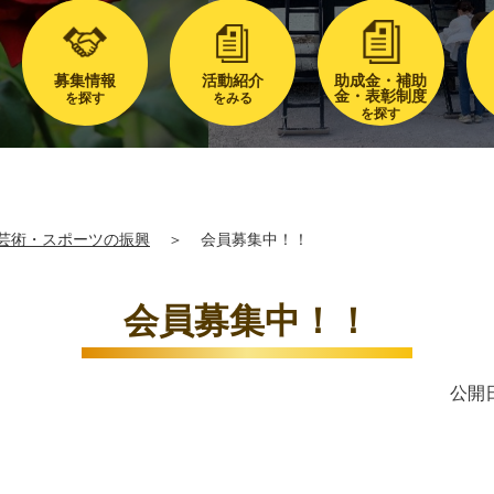
募集情報
活動紹介
助成金・補助
金・表彰制度
を探す
をみる
を探す
芸術・スポーツの振興
＞
会員募集中！！
会員募集中！！
公開日