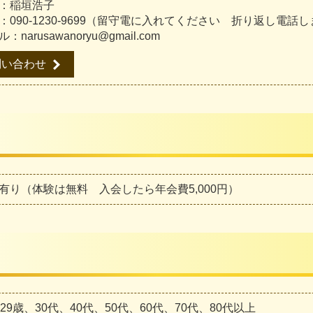
：稲垣浩子
：090-1230-9699（留守電に入れてください 折り返し電話
：narusawanoryu@gmail.com
問い合わせ
有り（体験は無料 入会したら年会費5,000円）
〜29歳、30代、40代、50代、60代、70代、80代以上