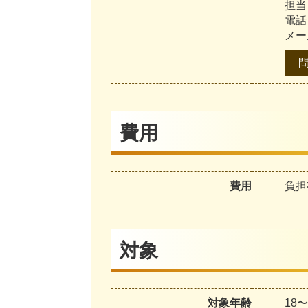
担当
電話
メール
費用
費用
負担
対象
対象年齢
18