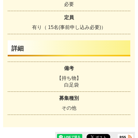
必要
定員
有り（ 15名(事前申し込み必要)）
詳細
備考
【持ち物】
白足袋
募集種別
その他