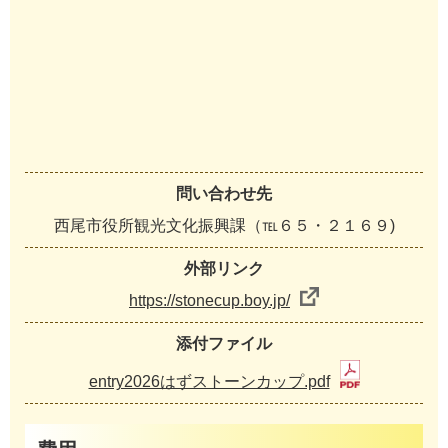
問い合わせ先
西尾市役所観光文化振興課（℡６５・２１６９)
外部リンク
https://stonecup.boy.jp/
添付ファイル
entry2026はずストーンカップ.pdf