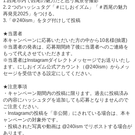
1.西尾市内で西尾の魅力だと思う風景を撮影
2.２つのハッシュタグ「＃にしおイズム」「＃西尾の魅力
再発見2025」をつける。
3.「＠240ism」をタグ付けして投稿
★当選者
本キャンペーンに応募いただいた方の中から10名様(抽選)
※当選者の発表は、応募期間終了後に当選者へのご連絡を
もって代えさせていただきます。
※当選者はInstagramダイレクトメッセージでお送りいたし
ます。にしおイズム公式アカウント（@240ism）からメッ
セージを受信できる設定にしてください。
★注意事項
・キャンペーン期間内の投稿に限ります。過去に投稿済み
の内容にハッシュタグを追加しても応募となりませんので
ご注意ください。
・Instagramの投稿を「非公開」にされている場合は、本キ
ャンペーンの対象外です。
・投稿された写真や動画は @240ism でリポストする場合が
あります。