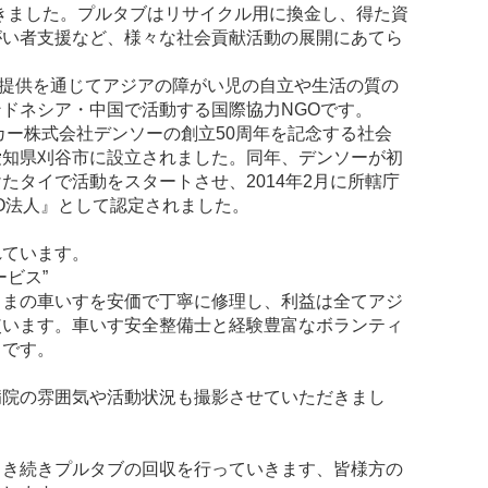
きました。プルタブはリサイクル用に換金し、得た資
がい者支援など、様々な社会貢献活動の展開にあてら
の提供を通じてアジアの障がい児の自立や生活の質の
ドネシア・中国で活動する国際協力NGOです。
ーカー株式会社デンソーの創立50周年を記念する社会
愛知県刈谷市に設立されました。同年、デンソーが初
たタイで活動をスタートさせ、2014年2月に所轄庁
O法人』として認定されました。
れています。
ビス”
さまの車いすを安価で丁寧に修理し、利益は全てアジ
使います。車いす安全整備士と経験豊富なボランティ
スです。
院の雰囲気や活動状況も撮影させていただきまし
引き続きプルタブの回収を行っていきます、皆様方の