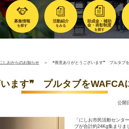
募集情報
活動紹介
助成金・補助
金・表彰制度
を探す
をみる
を探す
にしおからのお知らせ
＞
❝善意ありがとうございます❞ プルタブを
います❞ プルタブをWAFC
公開日
「にしお市民活動センタ
ブが合計約24Kg集まりま