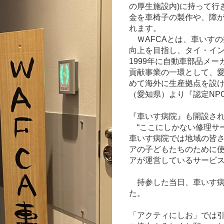
の厚生施設内)に持って行
金を車椅子の製作や、障
れます。
ＷAFCAとは、車いす
向上を目指し、タイ・イン
1999年に自動車部品メ
貢献事業の一環として、
めて海外に生産拠点を設け
（愛知県）より『認定NP
『車いす病院』も開設さ
“ここにしかない修理サー
車いす病院では地域の皆
アの子どもたちのために
アが運営しているサービ
持参した当日、車いす病
た。
「アクティにしお」では