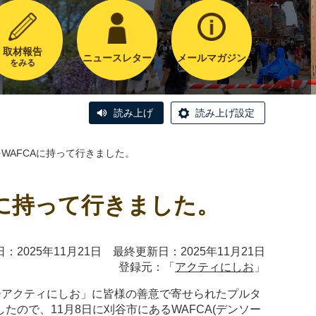
取材報告
ニュースレター
メールマガジン
をみる
読み上げ
読み上げ設定
WAFCAに持って行きました。
Aに持って行きました。
：2025年11月21日 最終更新日：2025年11月21日
登録元：「
アクティにしお
」
ーアクティにしお」に皆様の善意で寄せられたプルタ
したので、11月8日に刈谷市にあるWAFCA(デンソー