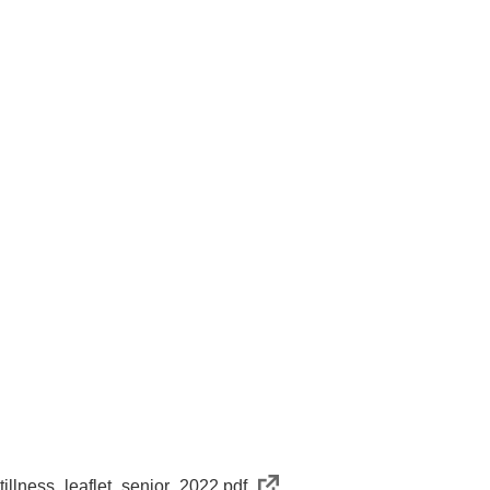
tillness_leaflet_senior_2022.pdf