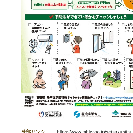
外部リンク
https://www.mhlw.go.jp/seisakunitsu