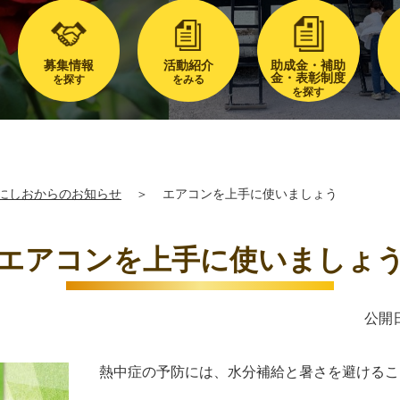
募集情報
活動紹介
助成金・補助
金・表彰制度
を探す
をみる
を探す
にしおからのお知らせ
＞
エアコンを上手に使いましょう
エアコンを上手に使いましょ
公開日
熱中症の予防には、水分補給と暑さを避けるこ