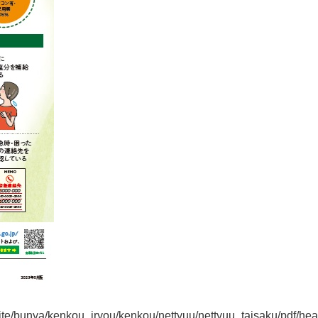
ite/bunya/kenkou_iryou/kenkou/nettyuu/nettyuu_taisaku/pdf/hea