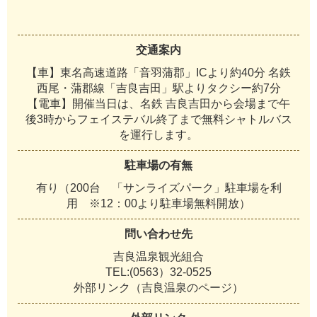
交通案内
【車】東名高速道路「音羽蒲郡」ICより約40分 名鉄
西尾・蒲郡線「吉良吉田」駅よりタクシー約7分
【電車】開催当日は、名鉄 吉良吉田から会場まで午
後3時からフェイステバル終了まで無料シャトルバス
を運行します。
駐車場の有無
有り（200台 「サンライズパーク」駐車場を利
用 ※12：00より駐車場無料開放）
問い合わせ先
吉良温泉観光組合
TEL:(0563）32-0525
外部リンク（吉良温泉のページ）