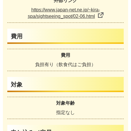
外部リンク
https://www.japan-net.ne.jp/~kira-
spa/sightseeing_spot/02-06.html
費用
費用
負担有り（飲食代はご負担）
対象
対象年齢
指定なし