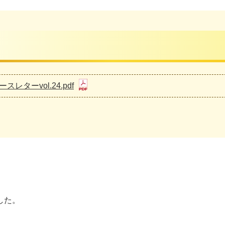
スレターvol.24.pdf
した。