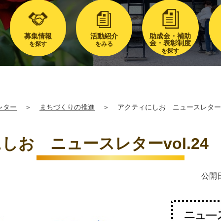
募集情報
活動紹介
助成金・補助
金・表彰制度
を探す
をみる
を探す
レター
＞
まちづくりの推進
＞
アクティにしお ニュースレターvol
お ニュースレターvol.24 
公開日