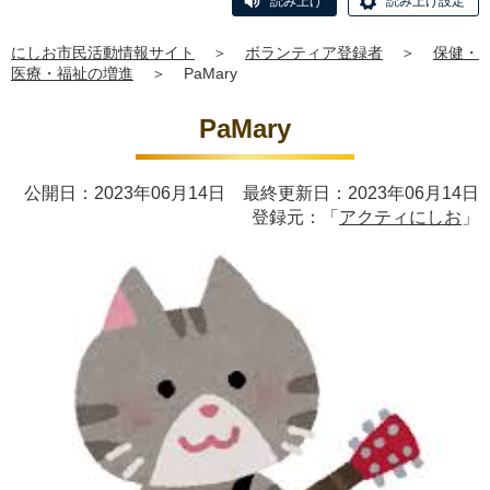
読み上げ
読み上げ設定
にしお市民活動情報サイト
＞
ボランティア登録者
＞
保健・
医療・福祉の増進
＞
PaMary
PaMary
公開日：2023年06月14日 最終更新日：2023年06月14日
登録元：「
アクティにしお
」