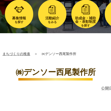
募集情報
活動紹介
助成金・補助
金・表彰制度
を探す
をみる
を探す
まちづくりの推進
＞
㈱デンソー西尾製作所
㈱デンソー西尾製作所
公開日