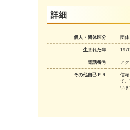
詳細
個人・団体区分
団体
生まれた年
19
電話番号
アク
その他自己ＰＲ
信頼
て、
いま