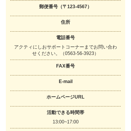
郵便番号（〒123-4567）
住所
電話番号
ア
ク
テ
ィ
に
し
お
サ
ポ
ー
ト
コ
ー
ナ
ー
ま
で
お
問
い
合
わ
せ
く
だ
さ
い
。
（
0
5
6
3
-
5
6
-
3
9
2
3
）
FAX番号
E-mail
ホームページURL
活動できる時間帯
1
3
:
0
0
~
1
7
:
0
0