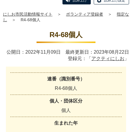
読み上げ
読み上げ設定
にしお市民活動情報サイト
＞
ボランティア登録者
＞
指定な
し
＞
R4-68個人
R4-68個人
公開日：2022年11月09日 最終更新日：2023年08月22日
登録元：「
アクティにしお
」
連番（識別番号）
R
4
-
6
8
個
人
個人・団体区分
個
人
生まれた年