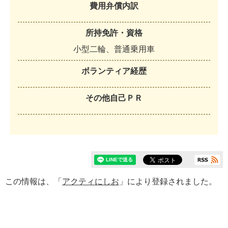
費用弁償内訳
所持免許・資格
小
型
二
輪
、
普
通
乗
用
車
ボランティア経歴
その他自己ＰＲ
この情報は、「
アクティにしお
」により登録されました。