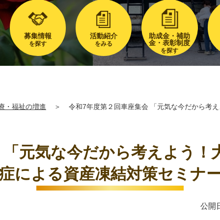
募集情報
活動紹介
助成金・補助
金・表彰制度
を探す
をみる
を探す
療・福祉の増進
＞
令和7年度第２回車座集会 「元気な今だから考
会 「元気な今だから考えよう！
症による資産凍結対策セミナ
公開日