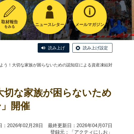
取材報告
ニュースレター
メールマガジン
をみる
読み上げ
読み上げ設定
えよう！大切な家族が困らないための認知症による資産凍結対
大切な家族が困らないため
ー」開催
：2026年02月28日 最終更新日：2026年04月07日
登録元：「
アクティにしお
」