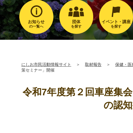
お知らせ
団体
イベント・講座
の一覧へ
を探す
を探す
にしお市民活動情報サイト
＞
取材報告
＞
保健・医
策セミナー」開催
令和7年度第２回車座集
の認知