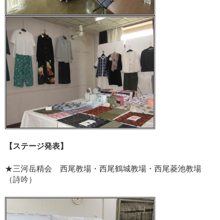
【ステージ発表】
★三河岳精会 西尾教場・西尾鶴城教場・西尾菱池教場
（詩吟）