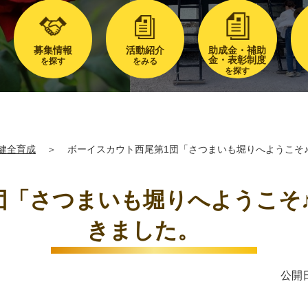
募集情報
活動紹介
助成金・補助
金・表彰制度
を探す
をみる
を探す
健全育成
＞
ボーイスカウト西尾第1団「さつまいも堀りへようこ
団「さつまいも堀りへようこそ
きました。
公開日