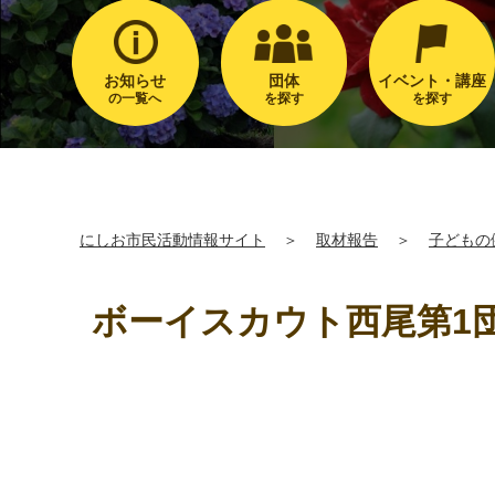
お知らせ
団体
イベント・講座
の一覧へ
を探す
を探す
にしお市民活動情報サイト
＞
取材報告
＞
子どもの
ボーイスカウト西尾第1