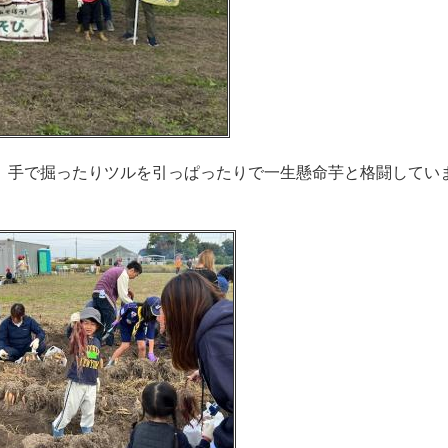
。手で掘ったりツルを引っぱったりで一生懸命芋と格闘してい