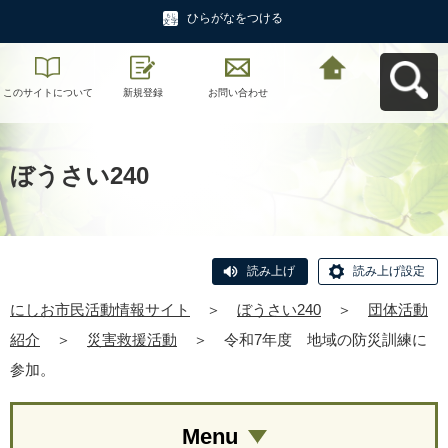
ひらがなをつける
このサイトについて
新規登録
お問い合わせ
にしお市民活動情報
サイトへ戻る
ぼうさい240
読み上げ
読み上げ設定
にしお市民活動情報サイト
＞
ぼうさい240
＞
団体活動
紹介
＞
災害救援活動
＞
令和7年度 地域の防災訓練に
参加。
Menu