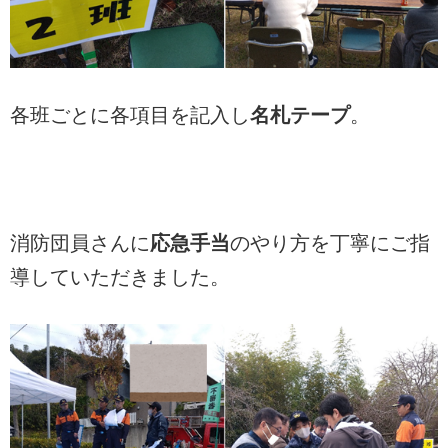
各班ごとに各項目を記入し
名札テープ
。
消防団員さんに
応急手当
のやり方を丁寧にご指
導していただきました。