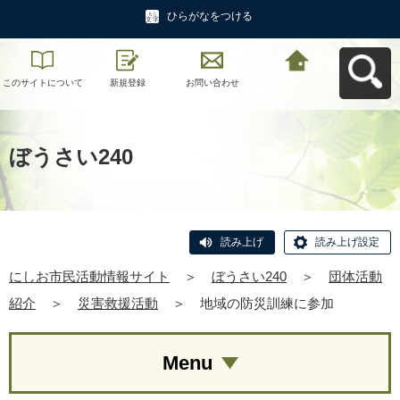
ひらがなをつける
このサイトについて
新規登録
お問い合わせ
にしお市民活動情報
サイトへ戻る
ぼうさい240
読み上げ
読み上げ設定
にしお市民活動情報サイト
＞
ぼうさい240
＞
団体活動
紹介
＞
災害救援活動
＞
地域の防災訓練に参加
Menu