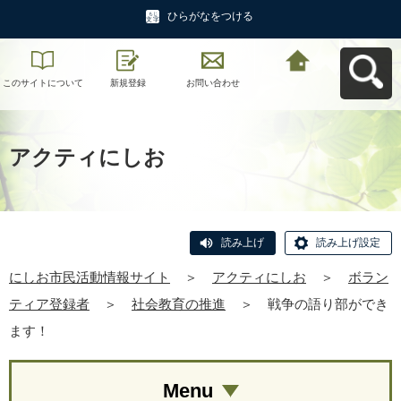
ひらがなをつける
このサイトについて
新規登録
お問い合わせ
にしお市民活動情報
サイトへ戻る
アクティにしお
読み上げ
読み上げ設定
にしお市民活動情報サイト
＞
アクティにしお
＞
ボラン
ティア登録者
＞
社会教育の推進
＞
戦争の語り部ができ
ます！
Menu