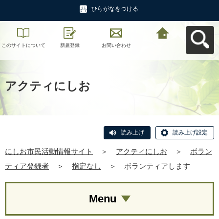
ひらがなをつける
このサイトについて
新規登録
お問い合わせ
にしお市民活動情報
サイトへ戻る
アクティにしお
読み上げ
読み上げ設定
にしお市民活動情報サイト
＞
アクティにしお
＞
ボラン
ティア登録者
＞
指定なし
＞
ボランティアします
Menu